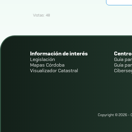
Vistas:
48