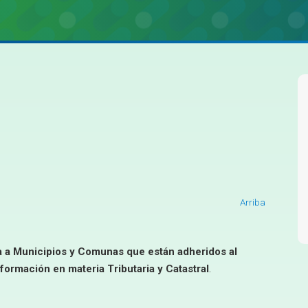
Arriba
a a
M
u
nicipios
y
C
omunas
que están adheridos al
ormación en materia Tributaria y Catastral
.